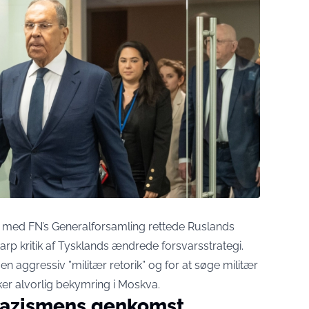
e med FN’s Generalforsamling rettede Ruslands
rp kritik af Tysklands ændrede forsvarsstrategi.
n aggressiv ”militær retorik” og for at søge militær
er alvorlig bekymring i Moskva.
 nazismens genkomst