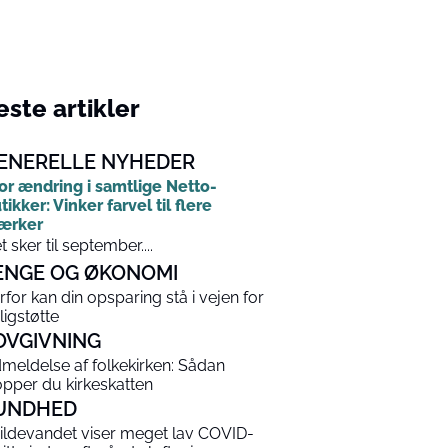
ste artikler
ENERELLE NYHEDER
or ændring i samtlige Netto-
tikker: Vinker farvel til flere
ærker
t sker til september....
ENGE OG ØKONOMI
rfor kan din opsparing stå i vejen for
ligstøtte
OVGIVNING
meldelse af folkekirken: Sådan
opper du kirkeskatten
UNDHED
ildevandet viser meget lav COVID-