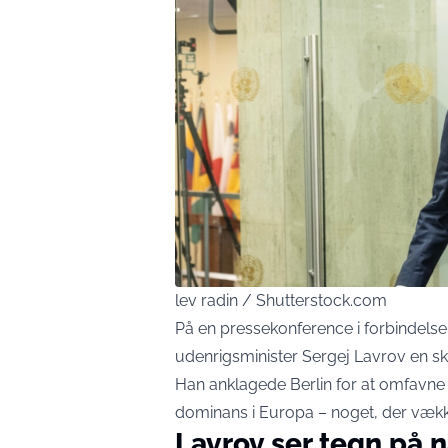
lev radin / Shutterstock.com
På en pressekonference i forbindels
udenrigsminister Sergej Lavrov en ska
Han anklagede Berlin for at omfavne e
dominans i Europa – noget, der vækk
Lavrov ser tegn på