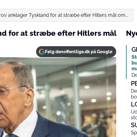
ov anklager Tyskland for at stræbe efter Hitlers mål om...
d for at stræbe efter Hitlers mål
Nye
G
Følg denoffentlige.dk på Google
St
bu
m
De
P
De
bo
L
Ud
st
S
Sp