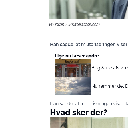
lev radin / Shutterstock.com
Han sagde, at militariseringen vise
Lige nu læser andre
Bog & idé afsløre
Nu rammer det Da
Han sagde, at militariseringen viser ”
Hvad sker der?