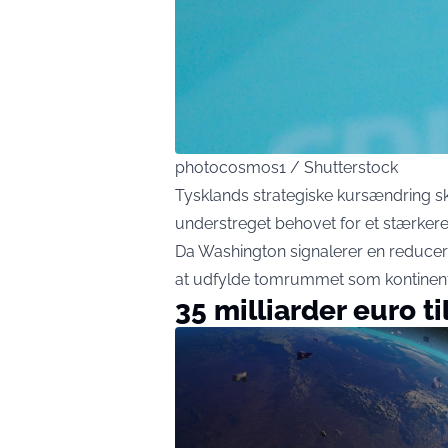
photocosmos1 / Shutterstock
Tysklands strategiske kursændring sk
understreget behovet for et stærkere 
Da Washington signalerer en reduceret 
at udfylde tomrummet som kontinente
35 milliarder euro t