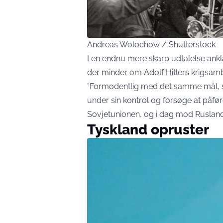
Andreas Wolochow / Shutterstock
I en endnu mere skarp udtalelse ankl
der minder om Adolf Hitlers krigsambi
”Formodentlig med det samme mål, so
under sin kontrol og forsøge at påf
Sovjetunionen, og i dag mod Ruslan
Tyskland opruster