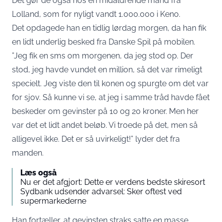
Det gør de også hos en midaldrende mand fra
Lolland, som for nyligt vandt 1.000.000 i Keno.
Det opdagede han en tidlig lørdag morgen, da han fik
en lidt underlig besked fra Danske Spil på mobilen.
”Jeg fik en sms om morgenen, da jeg stod op. Der
stod, jeg havde vundet en million, så det var rimeligt
specielt. Jeg viste den til konen og spurgte om det var
for sjov. Så kunne vi se, at jeg i samme tråd havde fået
beskeder om gevinster på 10 og 20 kroner. Men her
var det et lidt andet beløb. Vi troede på det, men så
alligevel ikke. Det er så uvirkeligt!” lyder det fra
manden.
Læs også
Nu er det afgjort: Dette er verdens bedste skiresort
Sydbank udsender advarsel: Sker oftest ved
supermarkederne
Han fortæller, at gevinsten straks satte en masse