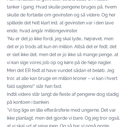
tanker i gang: Hvad skulle pengene bruges på, hvem
skulle de fortælle om gevinsten og så videre. Og her
spillede det helt klart ind, at gevinsten var i den lave
ende, hvad angår milliongevinster.
”Nu er det jo ikke fordi, jeg skal lyde… højrøvet, men
det er jo trods alt kun én million. Altså det er fedt, det
er slet ikke det, men det er jo ikke så mange penge, at
vi kan sige vores job op og køre på de høje nagler.
Men det ER fedt at have vundet sådan et beløb. Jeg
tror, at alle kan bruge en million kroner – vi kan i hvert
fald sagtens!” slår han fast.
Indtil videre står langt de fleste af pengene dog stadig
på kontoen i banken.
”Vi tog lige en lille efterårsferie med ungerne. Det var
ikke planlagt, men det gjorde vi bare. Og jeg tror også,
at vi skal ud at rejse igen. Og så har vi også nogle