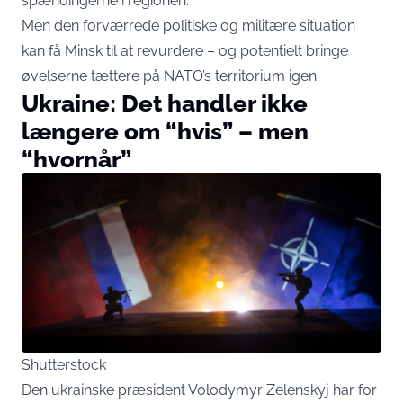
spændingerne i regionen.
Men den forværrede politiske og militære situation
kan få Minsk til at revurdere – og potentielt bringe
øvelserne tættere på NATO’s territorium igen.
Ukraine: Det handler ikke
længere om “hvis” – men
“hvornår”
Shutterstock
Den ukrainske præsident Volodymyr Zelenskyj har for