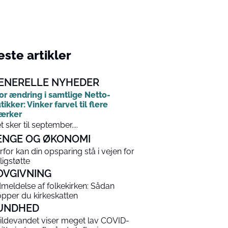
ste artikler
ENERELLE NYHEDER
or ændring i samtlige Netto-
tikker: Vinker farvel til flere
ærker
t sker til september....
ENGE OG ØKONOMI
rfor kan din opsparing stå i vejen for
ligstøtte
OVGIVNING
meldelse af folkekirken: Sådan
opper du kirkeskatten
UNDHED
ildevandet viser meget lav COVID-