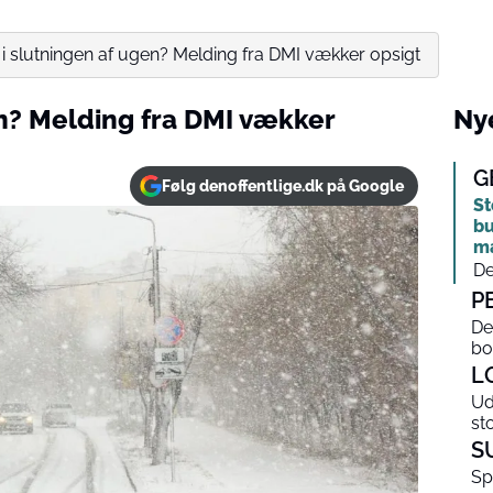
i slutningen af ugen? Melding fra DMI vækker opsigt
en? Melding fra DMI vækker
Nye
G
Følg denoffentlige.dk på Google
St
bu
m
De
P
De
bo
L
Ud
st
S
Sp