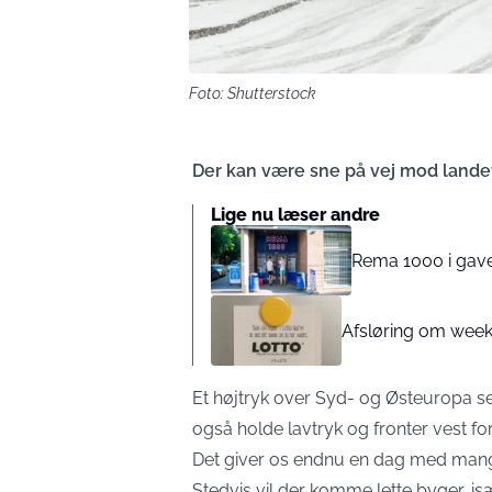
Foto: Shutterstock
Der kan være sne på vej mod landet
Lige nu læser andre
Rema 1000 i gave
Afsløring om week
Et højtryk over Syd- og Østeuropa s
også holde lavtryk og fronter vest for
Det giver os endnu en dag med mang
Stedvis vil der komme lette byger, isæ