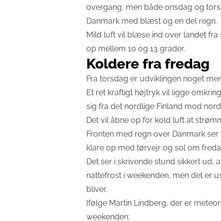
overgang, men både onsdag og torsdag
Danmark med blæst og en del regn.
Mild luft vil blæse ind over landet fr
op mellem 10 og 13 grader.
Koldere fra fredag
Fra torsdag er udviklingen noget mere
Et ret kraftigt højtryk vil ligge omkr
sig fra det nordlige Finland mod nord
Det vil åbne op for kold luft at str
Fronten med regn over Danmark ser ud
klare op med tørvejr og sol om fred
Det ser i skrivende stund sikkert ud, 
nattefrost i weekenden, men det er us
bliver.
Ifølge Martin Lindberg, der er meteor
weekenden: