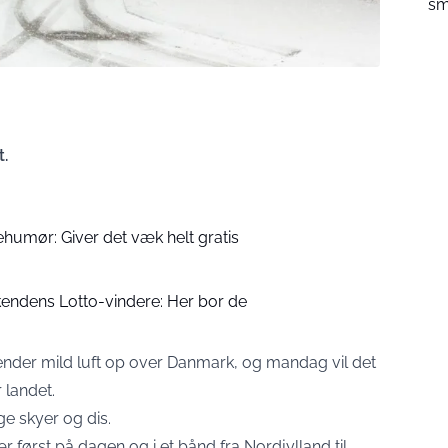
sm
.
humør: Giver det væk helt gratis
endens Lotto-vindere: Her bor de
ender mild luft op over Danmark, og mandag vil det
 landet.
e skyer og dis.
r først på dagen og i et bånd fra Nordjylland til