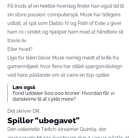
På trods af en hektisk hverdag finder han også tid til
sin store passion: computerspil. Musk har tidligere
udtalt, at spil som Diablo IV og Path of Exile 2 giver
ham ro i sindet og hjælper ham med at håndtere sit
travle liv.
Eller hvad?
Lige for tiden bliver Musk nemlig mødt af kritik fra
gamermiljøet, hvor flere har stillet spørgsmålstegn
ved hans påstande om at være en top-spiller.
Læs også
Fond uddeler 600.000 kroner: Hvordan får vi
danskerne til at cykle mere?
Det skriver
DR
.
Spiller “ubegavet”
Den velkendte Twitch-streamer Quin69, der
analyserede Musks livestream den 7. januar, påstår, at