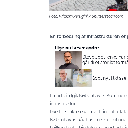
Foto: William Perugini / Shutterstock.com
En forbedring af infrastrukturen er 
Lige nu læser andre
Steve Jobs’ enke har 
går til et særligt form
Godt nyt til diss
I marts indgik Københavns Kommune o
infrastruktur.
Første konkrete udmøntning af aftalen
Københavns Rådhus nu skal behandle 
hvilken broforbindelse, man vil arb