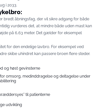
rug i 2033.
ykelbro:
er bredt åbningsfag, der vil sikre adgang for både
amtidig vurderes det, at mindre både uden mast kan
højde på 6,63 meter. Det gælder for eksempel
litet for den endelige lavbro. For eksempel ved
indre skibe uhindret kan passere broen flere steder.
d og høst gevinsterne
for omsorg, medinddragelse og deltagelse under
bilitering
kræddersyes” til patienterne
ige udvikling