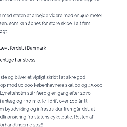
en med staten at arbejde videre med en 460 meter
eøen, som kan åbnes for store skibe. I alt fem
øgt.
ævt fordelt i Danmark
entlige har stress
og bliver et vigtigt skridt i at sikre god
vor op mod 80.000 københavnere skal bo og 45.000
Lynetteholm står færdig en gang efter 2070.
 anlæg og 430 mio. kr. i drift over 100 år til
m byudvikling og infrastruktur fremgår det, at
ansiering fra statens cykelpulje. Resten af
forhandlingerne 2026.