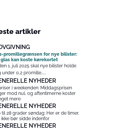
ste artikler
OVGIVNING
2-promillegrænsen for nye bilister:
 glas kan koste kørekortet
den 1. juli 2025 skal nye bilister holde
g under 0,2 promille…...
ENERELLE NYHEDER
priser i weekenden: Middagsprisen
ger mod nul, og aftentimerne koster
get mere
ENERELLE NYHEDER
 til 28 grader søndag: Her er de timer,
 ikke bør sidde indenfor
ENERELLE NYHEDER