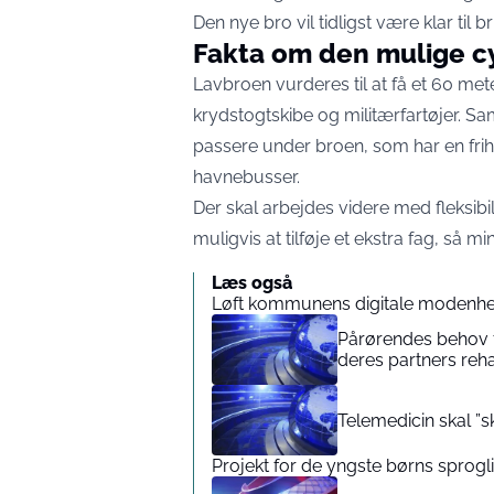
Den nye bro vil tidligst være klar til b
Fakta om den mulige c
Lavbroen vurderes til at få et 60 met
krydstogtskibe og militærfartøjer. S
passere under broen, som har en fri
havnebusser.
Der skal arbejdes videre med fleksibi
muligvis at tilføje et ekstra fag, så m
Læs også
Løft kommunens digitale modenhe
Pårørendes behov 
deres partners reha
Telemedicin skal ”s
Projekt for de yngste børns sprogl