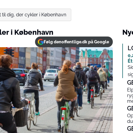
 til dig, der cykler i København
kler i København
Nye
Følg denoffentlige.dk på Google
L
0,
Ét
Si
si
G
El
ry
me
G
Op
du
G