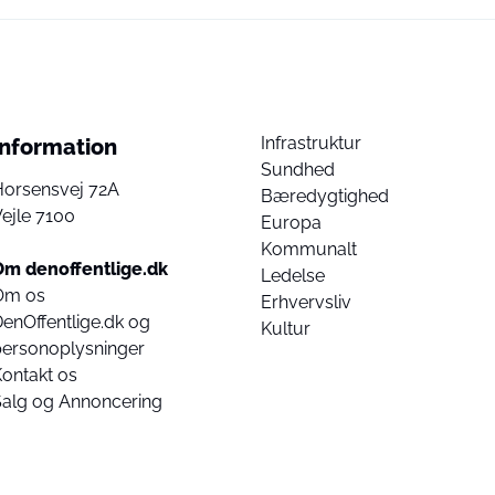
Infrastruktur
Information
Sundhed
Horsensvej 72A
Bæredygtighed
ejle 7100
Europa
Kommunalt
Om denoffentlige.dk
Ledelse
Om os
Erhvervsliv
enOffentlige.dk og
Kultur
personoplysninger
ontakt os
Salg og Annoncering