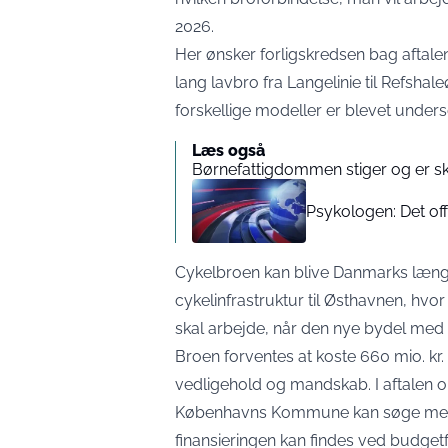
2026.
Her ønsker forligskredsen bag aftal
lang lavbro fra Langelinie til Refshal
forskellige modeller er blevet unders
Læs også
Børnefattigdommen stiger og er sk
Psykologen: Det off
Cykelbroen kan blive Danmarks længste 
cykelinfrastruktur til Østhavnen, h
skal arbejde, når den nye bydel med 
Broen forventes at koste 660 mio. kr. i
vedligehold og mandskab. I aftalen o
Københavns Kommune kan søge medfin
finansieringen kan findes ved budget