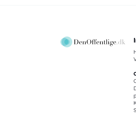
V
D
K