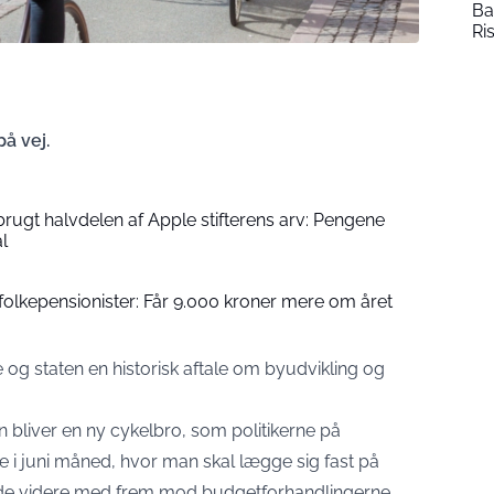
Ba
Ri
på vej.
brugt halvdelen af Apple stifterens arv: Pengene
ål
e folkepensionister: Får 9.000 kroner mere om året
g staten en historisk aftale om byudvikling og
 bliver en ny cykelbro, som politikerne på
i juni måned, hvor man skal lægge sig fast på
ejde videre med frem mod budgetforhandlingerne