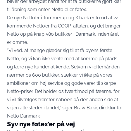
bliver der arbejdet hårdt for at få butikkerne gjort klar
til åbning som enten Netto eller føtex.
De nye Netto’er i Tommerup og Kibæk er to ud af 22
kommende Netto’er fra COOP-aftalen, og det bringer
Netto op på knap 580 butikker i Danmark, inden året
er omme.
“Vi ved, at mange glæder sig til at få byens første
Netto, og vi kan ikke vente med at komme på plads
og lære nye kunder at kende. Selvom vi efterhånden
nærmer os 600 butikker, slækker vi ikke på vores
ambitioner om høj service og gode varer til skarpe
Netto-priser. Det holder os tværtimod på tæerne, for
vi vil tilvælges fremfor naboen på den anden side af
vejen alle steder i landet,” siger Braw Bakir, direktør for
Netto Danmark.
Syv nye føtex’er på vej