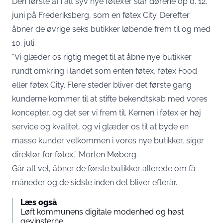
Den første af i alt syv nye føtex’er slår dørene op d. 12.
juni på Frederiksberg, som en føtex City. Derefter
åbner de øvrige seks butikker løbende frem til og med
10. juli.
“Vi glæder os rigtig meget til at åbne nye butikker
rundt omkring i landet som enten føtex, føtex Food
eller føtex City. Flere steder bliver det første gang
kunderne kommer til at stifte bekendtskab med vores
koncepter, og det ser vi frem til. Kernen i føtex er høj
service og kvalitet, og vi glæder os til at byde en
masse kunder velkommen i vores nye butikker, siger
direktør for føtex,” Morten Møberg.
Går alt vel, åbner de første butikker allerede om få
måneder og de sidste inden det bliver efterår.
Læs også
Løft kommunens digitale modenhed og høst
gevinsterne