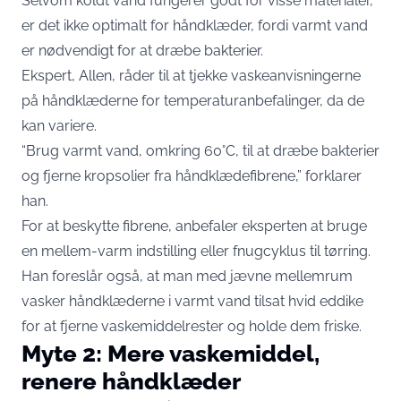
Selvom koldt vand fungerer godt for visse materialer,
er det ikke optimalt for håndklæder, fordi varmt vand
er nødvendigt for at dræbe bakterier.
Ekspert, Allen, råder til at tjekke vaskeanvisningerne
på håndklæderne for temperaturanbefalinger, da de
kan variere.
“Brug varmt vand, omkring 60°C, til at dræbe bakterier
og fjerne kropsolier fra håndklædefibrene,” forklarer
han.
For at beskytte fibrene, anbefaler eksperten at bruge
en mellem-varm indstilling eller fnugcyklus til tørring.
Han foreslår også, at man med jævne mellemrum
vasker håndklæderne i varmt vand tilsat hvid eddike
for at fjerne vaskemiddelrester og holde dem friske.
Myte 2: Mere vaskemiddel,
renere håndklæder