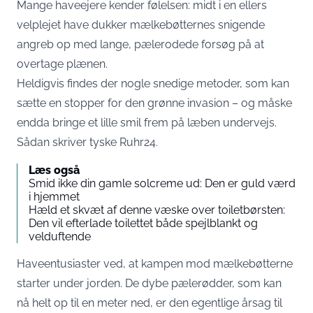
Mange haveejere kender følelsen: midt i en ellers
velplejet have dukker mælkebøtternes snigende
angreb op med lange, pælerodede forsøg på at
overtage plænen.
Heldigvis findes der nogle snedige metoder, som kan
sætte en stopper for den grønne invasion – og måske
endda bringe et lille smil frem på læben undervejs.
Sådan skriver tyske
Ruhr24
.
Læs også
Smid ikke din gamle solcreme ud: Den er guld værd
i hjemmet
Hæld et skvæt af denne væske over toiletbørsten:
Den vil efterlade toilettet både spejlblankt og
velduftende
Haveentusiaster ved, at kampen mod mælkebøtterne
starter under jorden. De dybe pælerødder, som kan
nå helt op til en meter ned, er den egentlige årsag til