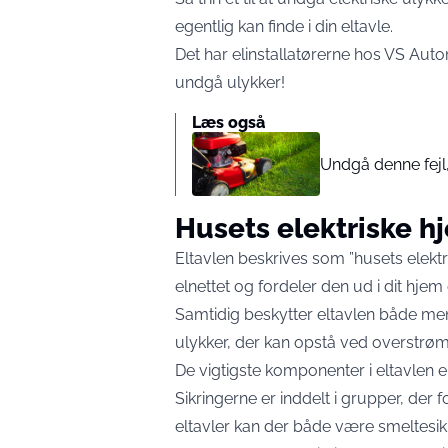
egentlig kan finde i din eltavle.
Det har elinstallatørerne hos
VS Auto
undgå ulykker!
Læs også
Undgå denne fejl,
Husets elektriske hj
Eltavlen beskrives som ”husets elekt
elnettet og fordeler den ud i dit hjem o
Samtidig beskytter eltavlen både me
ulykker, der kan opstå ved overstrøm
De vigtigste komponenter i eltavlen e
Sikringerne er inddelt i grupper, der 
eltavler kan der både være smeltesik