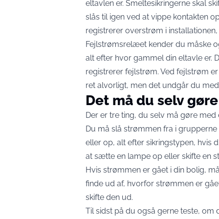
eltavlen er. Smeltesikringerne skal sk
slås til igen ved at vippe kontakten o
registrerer overstrøm i installatione
Fejlstrømsrelæet kender du måske o
alt efter hvor gammel din eltavle er. 
registrerer fejlstrøm. Ved fejlstrøm er
ret alvorligt, men det undgår du med 
Det må du selv gøre
Der er tre ting, du selv må gøre med d
Du må slå strømmen fra i grupperne v
eller op, alt efter sikringstypen, hvi
at sætte en lampe op eller skifte en st
Hvis strømmen er gået i din bolig, må 
finde ud af, hvorfor strømmen er gået
skifte den ud.
Til sidst på du også gerne teste, om di