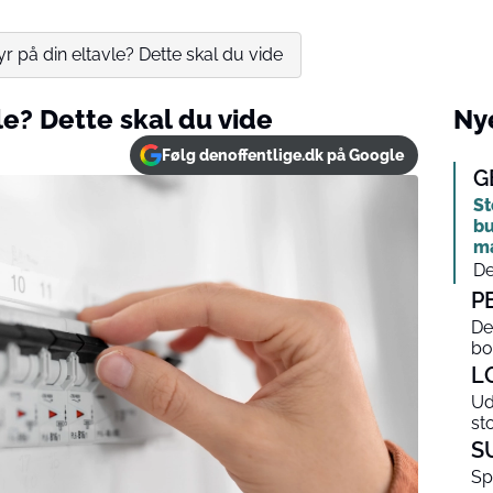
yr på din eltavle? Dette skal du vide
le? Dette skal du vide
Nye
Følg denoffentlige.dk på Google
G
St
bu
m
De
P
De
bo
L
Ud
st
S
Sp