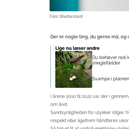
Foto: Shutterstock
Der er nogle ting, du gerne må, og n
Lige nu læser andre
Du behøver nok k
sneglefælder
Svampe i plæne
I årene 2010 til 2022 var der i gennem
om året.
Sandsynligheden for ulykker stiger, hv
respekt eller ligefrem håndteres ukor
Så trin et til at undgå elektriske uly