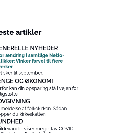
ste artikler
ENERELLE NYHEDER
or ændring i samtlige Netto-
tikker: Vinker farvel til flere
ærker
t sker til september....
ENGE OG ØKONOMI
rfor kan din opsparing stå i vejen for
ligstøtte
OVGIVNING
meldelse af folkekirken: Sådan
opper du kirkeskatten
UNDHED
ildevandet viser meget lav COVID-