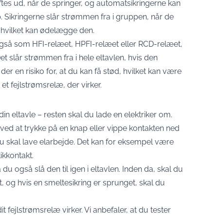
iftes ud, når de springer, og automatsikringerne kan
p. Sikringerne slår strømmen fra i gruppen, når de
n, hvilket kan ødelægge den.
gså som HFI-relæet, HPFI-relæet eller RCD-relæet,
Det slår strømmen fra i hele eltavlen, hvis den
 der en risiko for, at du kan få stød, hvilket kan være
et fejlstrømsrelæ, der virker.
in eltavle – resten skal du lade en elektriker om.
ed at trykke på en knap eller vippe kontakten ned
s du skal lave elarbejde. Det kan for eksempel være
ikkontakt.
du også slå den til igen i eltavlen. Inden da, skal du
, og hvis en smeltesikring er sprunget, skal du
t fejlstrømsrelæ virker. Vi anbefaler, at du tester