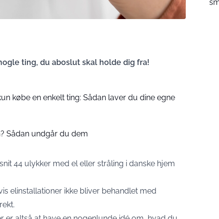
sm
ogle ting, du aboslut skal holde dig fra!
un købe en enkelt ting: Sådan laver du dine egne
n? Sådan undgår du dem
snit 44 ulykker med el eller stråling i danske hjem
is elinstallationer ikke bliver behandlet med
rekt.
kker er altså at have en nogenlunde idé om, hvad du