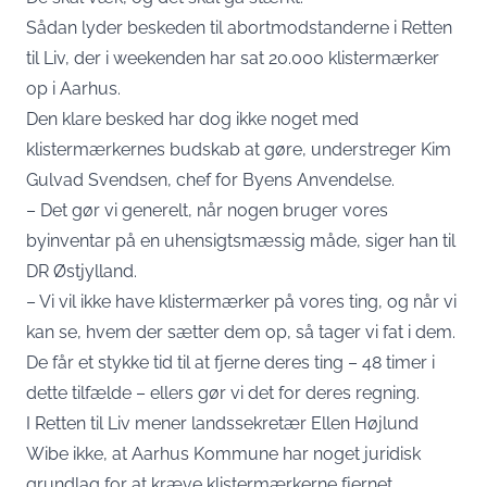
Sådan lyder beskeden til abortmodstanderne i Retten
til Liv, der i weekenden har sat 20.000 klistermærker
op i Aarhus.
Den klare besked har dog ikke noget med
klistermærkernes budskab at gøre, understreger Kim
Gulvad Svendsen, chef for Byens Anvendelse.
– Det gør vi generelt, når nogen bruger vores
byinventar på en uhensigtsmæssig måde, siger han til
DR Østjylland.
– Vi vil ikke have klistermærker på vores ting, og når vi
kan se, hvem der sætter dem op, så tager vi fat i dem.
De får et stykke tid til at fjerne deres ting – 48 timer i
dette tilfælde – ellers gør vi det for deres regning.
I Retten til Liv mener landssekretær Ellen Højlund
Wibe ikke, at Aarhus Kommune har noget juridisk
grundlag for at kræve klistermærkerne fjernet.