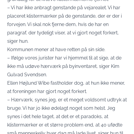
– Vi har ikke anbragt genstande på vejarealet. Vi har
placeret klistermærker på de genstande, der er der i
forvejen. Vi skal nok fjerne dem, hvis de har en
paragraf, der tydeligt viser, at vi gjort noget forkert,
siger hun.
Kommunen mener at have retten på sin side.
– Ifølge vores jurister har vi hjemmel til at sige, at de
ikke må udøve hærværk på byinventaret, siger Kim
Gulvad Svendsen.
Ellen Højlund Wibe fastholder dog, at hun ikke mener,
at foreningen har gjort noget forkert.
– Hærværk, synes jeg, er et meget voldsomt udtryk at
bruge. Vi har jo ikke ødelagt noget som helst. Jeg
synes i det hele taget, at det er et paradoks, at
klistermærker er et større problem end, at 40 ufødte
små menneskeliv hver dag må lade livet, siger hun til