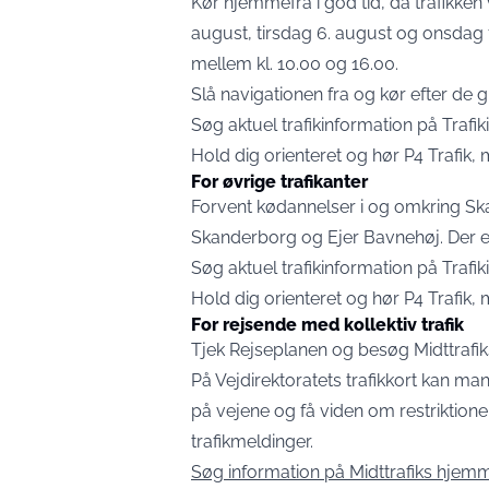
Kør hjemmefra i god tid, da trafikken
august, tirsdag 6. august og onsdag 7
mellem kl. 10.00 og 16.00.
Slå navigationen fra og kør efter de 
Søg aktuel trafikinformation på Trafiki
Hold dig orienteret og hør P4 Trafik,
For øvrige trafikanter
Forvent kødannelser i og omkring S
Skanderborg og Ejer Bavnehøj. Der er 
Søg aktuel trafikinformation på Trafiki
Hold dig orienteret og hør P4 Trafik,
For rejsende med kollektiv trafik
Tjek Rejseplanen og besøg Midttrafi
På Vejdirektoratets trafikkort kan man
på vejene og få viden om restriktione
trafikmeldinger.
Søg information på Midttrafiks hjem