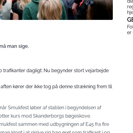
di
re
hj
G
Fo
er
 må man sige.
 trafikanter dagligt: Nu begynder stort vejarbejde
i aften kører der ikke tog på denne strækning frem til
 når Smukfest løber af stablen i begyndelsen af
sætter kurs mod Skanderborgs bøgeskove.
r Smukfest sammen med udbygningen af E45 fra fire
man klogt i at skrive sig bag øret som trafikant i og