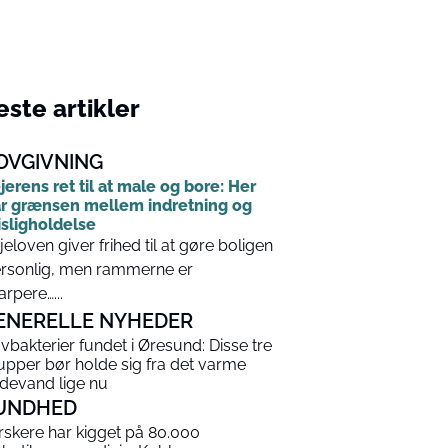
ste artikler
OVGIVNING
jerens ret til at male og bore: Her
r grænsen mellem indretning og
sligholdelse
jeloven giver frihed til at gøre boligen
rsonlig, men rammerne er
arpere…...
ENERELLE NYHEDER
vbakterier fundet i Øresund: Disse tre
upper bør holde sig fra det varme
devand lige nu
UNDHED
rskere har kigget på 80.000