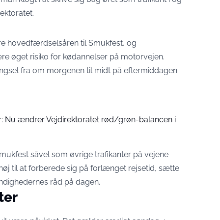
rektoratet
.
re hovedfærdselsåren til Smukfest, og
være øget risiko for kødannelser på motorvejen.
ængsel fra om morgenen til midt på eftermiddagen
ster: Nu ændrer Vejdirektoratet rød/grøn-balancen i
Smukfest såvel som øvrige trafikanter på vejene
 til at forberede sig på forlænget rejsetid, sætte
lge myndighedernes råd på dagen.
ter