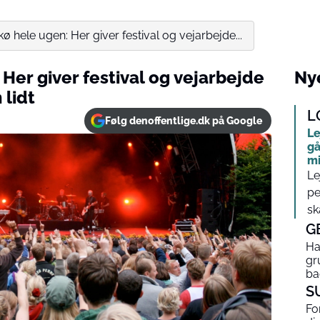
 kø hele ugen: Her giver festival og vejarbejde...
 Her giver festival og vejarbejde
Nye
 lidt
L
Følg denoffentlige.dk på Google
Le
gå
mi
Le
pe
sk
G
Ha
gr
ba
S
Fo