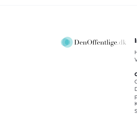
V
D
K