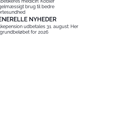
abetikeres medicin: Kobler
gelmæssigt brug til bedre
ertesundhed
ENERELLE NYHEDER
lkepension udbetales 31. august: Her
 grundbeløbet for 2026