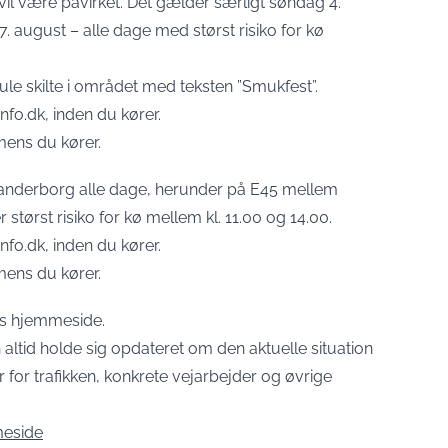
 vil være påvirket. Det gælder særligt søndag 4.
. august – alle dage med størst risiko for kø
gule skilte i området med teksten ”Smukfest”.
nfo.dk, inden du kører.
 mens du kører.
kanderborg alle dage, herunder på E45 mellem
størst risiko for kø mellem kl. 11.00 og 14.00.
nfo.dk, inden du kører.
 mens du kører.
ks hjemmeside.
 altid holde sig opdateret om den aktuelle situation
r for trafikken, konkrete vejarbejder og øvrige
meside