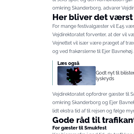
omkring Skanderborg, advarer
Vejdi
Her bliver det værst
For mange festivalgæster vil E45 væ
Vejdirektoratet forventer, at der vil 
Vejnettet vil især være præget af tr
og ved frakørslerne til Ejer Bavnehøj.
Læs også
Godt nyt til bili
lyskryds
Vejdirektoratet opfordrer gæster til 
omkring Skanderborg og Ejer Bavnehøj
lidt ekstra tid af til rejsen og fø
Gode råd til trafikan
For gæster til Smukfest