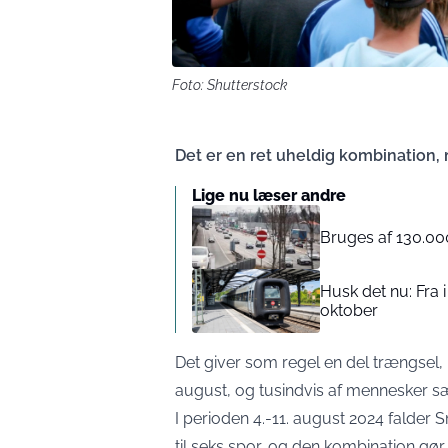
Foto: Shutterstock
Det er en ret uheldig kombination,
Lige nu læser andre
Bruges af 130.000
Husk det nu: Fra 
oktober
Det giver som regel en del trængsel,
august, og tusindvis af mennesker 
I perioden 4.-11. august 2024 falde
til seks spor, og den kombination gør 