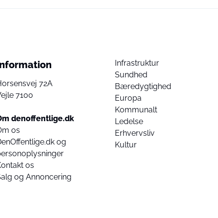
Infrastruktur
Information
Sundhed
Horsensvej 72A
Bæredygtighed
ejle 7100
Europa
Kommunalt
Om denoffentlige.dk
Ledelse
Om os
Erhvervsliv
enOffentlige.dk og
Kultur
personoplysninger
ontakt os
Salg og Annoncering