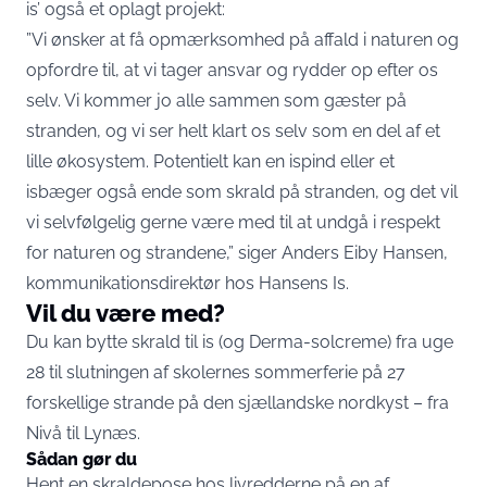
is’ også et oplagt projekt:
”Vi ønsker at få opmærksomhed på affald i naturen og
opfordre til, at vi tager ansvar og rydder op efter os
selv. Vi kommer jo alle sammen som gæster på
stranden, og vi ser helt klart os selv som en del af et
lille økosystem. Potentielt kan en ispind eller et
isbæger også ende som skrald på stranden, og det vil
vi selvfølgelig gerne være med til at undgå i respekt
for naturen og strandene,” siger Anders Eiby Hansen,
kommunikationsdirektør hos Hansens Is.
Vil du være med?
Du kan bytte skrald til is (og Derma-solcreme) fra uge
28 til slutningen af skolernes sommerferie på 27
forskellige strande på den sjællandske nordkyst – fra
Nivå til Lynæs.
Sådan gør du
Hent en skraldepose hos livredderne på en af