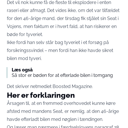
Det vil nok kunne få de fleste til eksplodere i enten
raseri eller afmagt. Det vides ikke, om det var tilfældet
for den 46-årige mand, der tirsdag fik stjålet sin Seat i
Vojens, men faktum er i hvert fald, at han risikerer en
bøde for tyveriet.
Ikke fordi han selv står bag tyveriet i et forsøg på
forsikringssvindel – men fordi han ikke havde sikret
bilen mod tyveri.
Læs også
Så stor er bøden for at efterlade bilen i tomgang
Det skriver netmediet
Boosted Magazine
.
Her er forklaringen
Årsagen til, at en fremmed overhovedet kunne køre
afsted med mandens Seat, er nemlig, at den 46-årige
havde efterladt bilen med nøglen i tændingen.
Og læser man nærmere i færdselslovens paragraf 28,