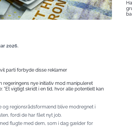
Ha
gr
ba
uar 2026.
 vil parti forbyde disse reklamer
m regeringens nye initiativ mod manipuleret
 ”Et vigtigt skridt i en tid, hvor alle potentielt kan
re og regionsrådsformænd blive modregnet i
en, fordi de har fået nyt job.
rmed flugte med dem, som i dag gælder for