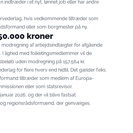
un indtræder i et nyt, lønnet job eller har andre
ftervederlag, hvis vedkommende tiltræder som
rådsformand eller som borgmester på ny.
150.000 kroner
es modregning af arbejdsindtægter for afgående
I lighed med folketingsmedlemmer vil de
lagsbeløb uden modregning på 157.564 kr.
derlag for flere hverv end hidtil. Det gælder f.eks.
dsformand tiltræder som medlem af Europa-
issionen eller som statsrevisor.
 januar 2026, og der vil blive fastsat
 og regionsrådsformænd, der genvælges.