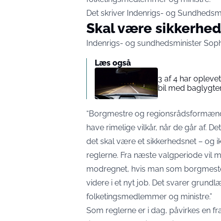
Det skriver Indenrigs- og Sundhedsmin
Skal være sikkerhed
Indenrigs- og sundhedsminister Soph
Læs også
3 af 4 har opleve
bil med baglygte
“Borgmestre og regionsrådsformænd v
have rimelige vilkår, når de går af. D
det skal være et sikkerhedsnet – og i
reglerne. Fra næste valgperiode vil ma
modregnet, hvis man som borgmester
videre i et nyt job. Det svarer grund
folketingsmedlemmer og ministre.”
Som reglerne er i dag, påvirkes en f