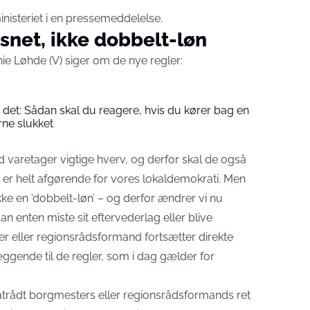
isteriet i en
pressemeddelelse
.
snet, ikke dobbelt-løn
ie Løhde (V) siger om de nye regler:
t det: Sådan skal du reagere, hvis du kører bag en
rne slukket
aretager vigtige hverv, og derfor skal de også
et er helt afgørende for vores lokaldemokrati. Men
kke en ’dobbelt-løn’ – og derfor ændrer vi nu
n enten miste sit eftervederlag eller blive
 eller regionsrådsformand fortsætter direkte
læggende til de regler, som i dag gælder for
ratrådt borgmesters eller regionsrådsformands ret