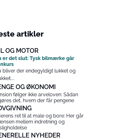
ste artikler
IL OG MOTOR
 er det slut: Tysk bilmærke går
nkurs
 bliver der endegyldigt lukket og
kket....
ENGE OG ØKONOMI
nsion følger ikke arveloven: Sådan
gøres det, hvem der får pengene
OVGIVNING
jerens ret til at male og bore: Her går
ænsen mellem indretning og
sligholdelse
ENERELLE NYHEDER