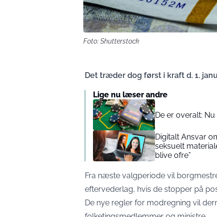
Foto: Shutterstock
Det træder dog først i kraft d. 1. jan
Lige nu læser andre
De er overalt: Nu
Digitalt Ansvar o
seksuelt materiale:
blive ofre”
Fra næste valgperiode vil borgmest
eftervederlag, hvis de stopper på post
De nye regler for modregning vil de
folketingsmedlemmer og ministre.