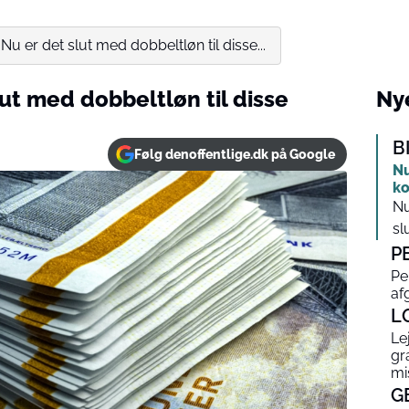
Nu er det slut med dobbeltløn til disse...
lut med dobbeltløn til disse
Nye
B
Følg denoffentlige.dk på Google
Nu
ko
Nu
slu
P
Pe
af
L
Le
gr
mi
G