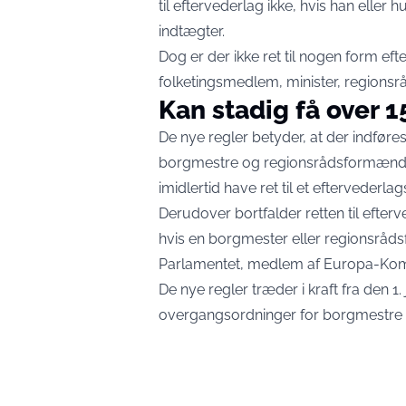
til eftervederlag ikke, hvis han eller h
indtægter.
Dog er der ikke ret til nogen form e
folketingsmedlem, minister, regions
Kan stadig få over 
De nye regler betyder, at der indfør
borgmestre og regionsrådsformænd. 
imidlertid have ret til et efterveder
Derudover bortfalder retten til efterve
hvis en borgmester eller regionsrå
Parlamentet, medlem af Europa-Komm
De nye regler træder i kraft fra den 1.
overgangsordninger for borgmestre