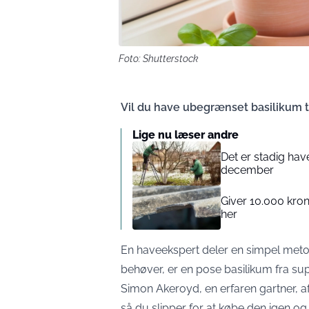
Foto: Shutterstock
Vil du have ubegrænset basilikum t
Lige nu læser andre
Det er stadig hav
december
Giver 10.000 kron
her
En haveekspert deler en simpel metod
behøver, er en pose basilikum fra s
Simon Akeroyd, en erfaren gartner, af
så du slipper for at købe den igen og