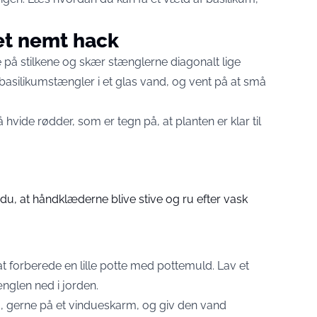
et nemt hack
e på stilkene og skær stænglerne diagonalt lige
asilikumstængler i et glas vand, og vent på at små
hvide rødder, som er tegn på, at planten er klar til
du, at håndklæderne blive stive og ru efter vask
l at forberede en lille potte med pottemuld. Lav et
nglen ned i jorden.
ed, gerne på et vindueskarm, og giv den vand