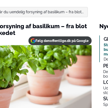
r du uendelig forsyning af basilikum – fra blot...
orsyning af basilikum – fra blot
Nye
rkedet
G
Følg denoffentlige.dk på Google
St
bu
m
De
P
De
bo
L
Ud
st
S
Sp