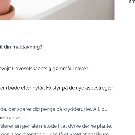
sm
il din madlavning?
evejr: Haveselskabets 3 gøremål i haven i
er i bøde efter nytår: Få styr på de nye asbestregler
e, der sparer dig penge på krydderurter. Alt, du
upermarkedet.
slører sin geniale metode til at dyrke denne plante,
 igen. Læs hvordan du kan få et væld af basilikum,