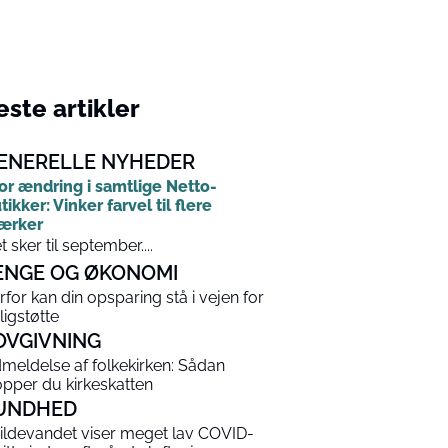
ste artikler
ENERELLE NYHEDER
or ændring i samtlige Netto-
tikker: Vinker farvel til flere
ærker
t sker til september....
ENGE OG ØKONOMI
rfor kan din opsparing stå i vejen for
ligstøtte
OVGIVNING
meldelse af folkekirken: Sådan
opper du kirkeskatten
UNDHED
ildevandet viser meget lav COVID-