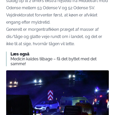
stadig op til 2 timers ekstra rejsetid fra Middelfart mod
Odense mellem 53 Odense V og 52 Odense SV.
Vejdirektoratet forventer først, at køen er afviklet
engang efter myldretid.
Generelt er morgentrafikken præget af masser af
dis/tåge og glatte veje rundt om i landet, og det er
ikke til at sige, hvornår tågen vil lette.
Læs også
Medicin kaldes tilbage – få det byttet med det
samme!