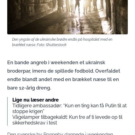
Den yngste af de ukrainske brødre endte på hospitalet med en
brækket næse. Foto: Shutterstock
En bande angreb i weekenden et ukrainsk
broderpar, imens de spillede fodbold. Overfaldet
endte blandt andet med en brækket næse til en
bare 12-årig dreng.
Lige nu læser andre
Tidligere ambassadør: “Kun en ting kan få Putin til at
stoppe krigen”
Vågelamper tilbagekaldt: Kun tre af ti levede op til
sikkerhedskrav i test
Den svenske by Ronneby dannede i weekenden