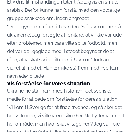
Et vidne til mishandlingen taler tilfældigvis en smule
arabisk. Derfor kunne han forstå, hvad den voldelige
gruppe snakkede om, inden angrebet:
“De begyndte at råbe til hinanden: ‘Slå ukrainerne, slå
ukrainerne’. Jeg forsøgte at forklare, at vi ikke var ude
efter problemer, men bare ville spille fodbold, men
det var de ligeglade med. I stedet begynder de at
råbe, at vi skal skride tilbage til Ukraine,” forklarer
vidnet til mediet. Han tør ikke stå frem med hverken
navn eller billede.
Vis forståelse for vores situation
Ukrainerne står frem med historien i det svenske
medie for at bede om forståelse for deres situation.
“Vi kom til Sverige for at finde tryghed, og så sker det
her. Vi troede, vi ville være sikre her. Nu flytter vi fra det
her område, men hvor skal vi tage hen? Jeg var ikke