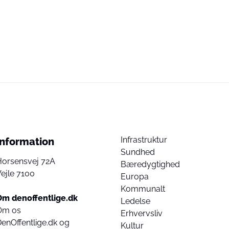
Infrastruktur
Information
Sundhed
Horsensvej 72A
Bæredygtighed
ejle 7100
Europa
Kommunalt
Om denoffentlige.dk
Ledelse
Om os
Erhvervsliv
enOffentlige.dk og
Kultur