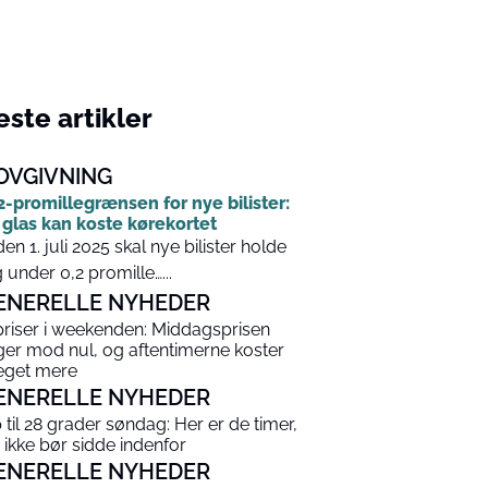
ste artikler
OVGIVNING
2-promillegrænsen for nye bilister:
 glas kan koste kørekortet
den 1. juli 2025 skal nye bilister holde
g under 0,2 promille…...
ENERELLE NYHEDER
priser i weekenden: Middagsprisen
ger mod nul, og aftentimerne koster
get mere
ENERELLE NYHEDER
 til 28 grader søndag: Her er de timer,
 ikke bør sidde indenfor
ENERELLE NYHEDER