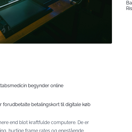
Ba
Ri
gttabsmedicin begynder online
forudbetalte betalingskort til digitale køb
ere end blot kraftfulde computere. De er
ning, hurtige frame rates og enestående