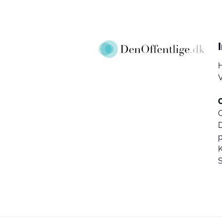
V
D
K