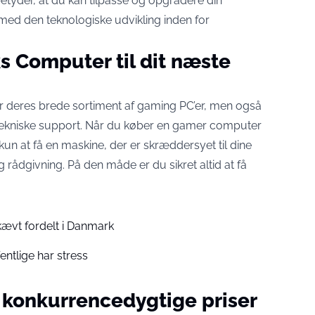
betyder, at du kan tilpasse og opgradere din
t med den teknologiske udvikling inden for
s Computer til dit næste
or deres brede sortiment af gaming PC’er, men også
tekniske support. Når du køber en gamer computer
un at få en maskine, der er skræddersyet til dine
ådgivning. På den måde er du sikret altid at få
ævt fordelt i Danmark
entlige har stress
l konkurrencedygtige priser