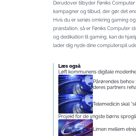
Derudover tilbyder Føniks Computer 
kampagner og tilbud, der gør det end
Hvis du er seriøs omkring gaming og
præstation, så er
Føniks Computer
st
og dedikation til gaming, kan de hjæ
lader dig nyde dine computerspil u
Læs også
Løft kommunens digitale modenhe
Pårørendes behov 
deres partners reha
Telemedicin skal ”s
Projekt for de yngste børns sprogl
Limen mellem etnis