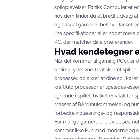
spiloplevelser. Føniks Computer er e
hos dem finder du et bredt udvalg af
og casual gameres behov. Uanset om
line specifikationer eller noget mer
PC
, der matcher dine præferencer.
Hvad kendetegner e
Når det kommer til gaming PC’er, er d
optimal ydeevne. Grafikkortet spiller 
processer, og sikrer at dine spil kører
kraftfuld processor er ligeledes esse
lignende i spillet, hvilket er vitalt f
Masser af RAM (hukommelse) og hurt
forbedre indlæsnings- og responstide
For mange gamere er udvidelsesmuli
kommer ikke kun med moderne og ef