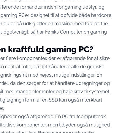
n førende forhandler inden for gaming udstyr, og
 gaming PC’er designet til at opfylde både hardcore
 du er på udkig efter en maskine med top-of-the-
e budgetvenligt, så har Føniks Computer en
gaming
n kraftfuld gaming PC?
er flere komponenter, der er afgørende for at sikre
en central rolle, da det håndterer alle de grafiske
 gnidningsfrit med højest mulige indstillinger. En
ntiel, da den sørger for at håndtere udregninger og
or spil med mange elementer og høje krav til systemet.
ig lagring i form af en SSD kan også mærkbart
r.
gheder også afgørende. En PC fra fcomputer.dk
fektive komponenter, men tilbyder også mulighed