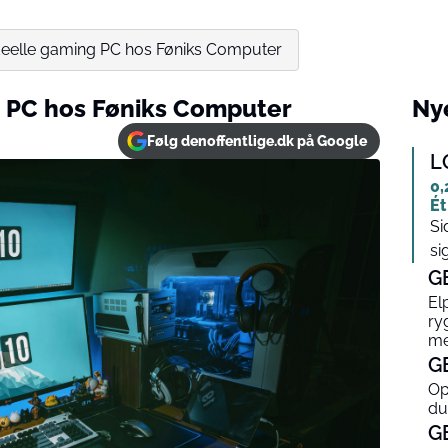
ideelle gaming PC hos Føniks Computer
g PC hos Føniks Computer
Nye
Følg denoffentlige.dk på Google
L
0,
Ét
Si
si
G
El
ry
me
G
Op
du
G