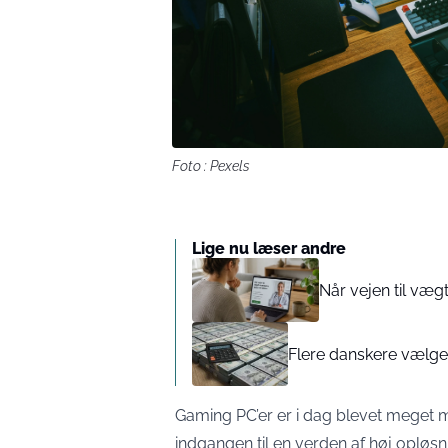
Foto : Pexels
Lige nu læser andre
Når vejen til væ
Flere danskere vælger 
Gaming PC’er er i dag blevet meget m
indgangen til en verden af høj opløs