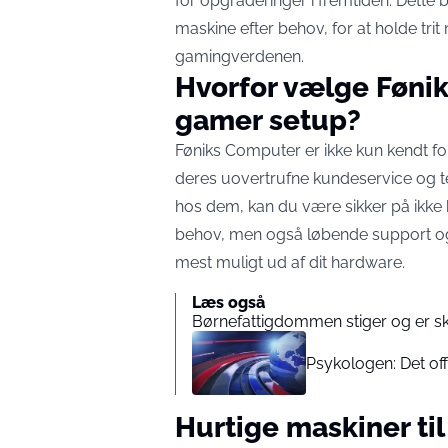
for opgraderinger i fremtiden. Dette 
maskine efter behov, for at holde tri
gamingverdenen.
Hvorfor vælge Fønik
gamer setup?
Føniks Computer er ikke kun kendt f
deres uovertrufne kundeservice og 
hos dem, kan du være sikker på ikke k
behov, men også løbende support og r
mest muligt ud af dit hardware.
Læs også
Børnefattigdommen stiger og er sk
Psykologen: Det off
Hurtige maskiner ti