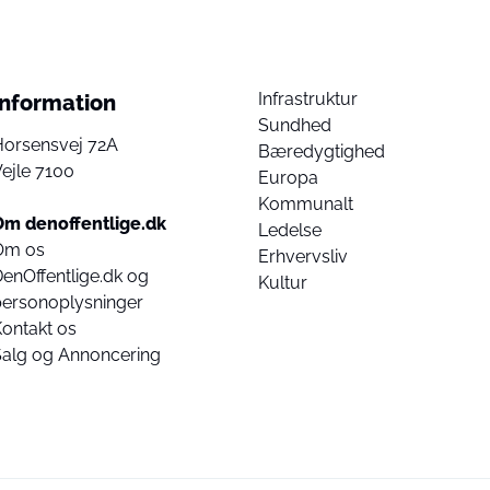
Infrastruktur
Information
Sundhed
Horsensvej 72A
Bæredygtighed
ejle 7100
Europa
Kommunalt
Om denoffentlige.dk
Ledelse
Om os
Erhvervsliv
enOffentlige.dk og
Kultur
personoplysninger
ontakt os
Salg og Annoncering