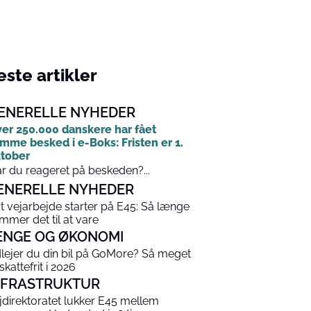
ste artikler
ENERELLE NYHEDER
er 250.000 danskere har fået
mme besked i e-Boks: Fristen er 1.
tober
r du reageret på beskeden?...
ENERELLE NYHEDER
t vejarbejde starter på E45: Så længe
mmer det til at vare
ENGE OG ØKONOMI
lejer du din bil på GoMore? Så meget
skattefrit i 2026
NFRASTRUKTUR
jdirektoratet lukker E45 mellem