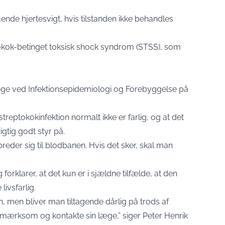
ende hjertesvigt, hvis tilstanden ikke behandles
tokok-betinget toksisk shock syndrom (STSS), som
æge ved Infektionsepidemiologi og Forebyggelse på
 streptokokinfektion normalt ikke er farlig, og at det
gtig godt styr på.
n breder sig til blodbanen. Hvis det sker, skal man
forklarer, at det kun er i sjældne tilfælde, at den
livsfarlig.
in, men bliver man tiltagende dårlig på trods af
mærksom og kontakte sin læge,” siger Peter Henrik