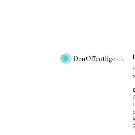
V
D
K