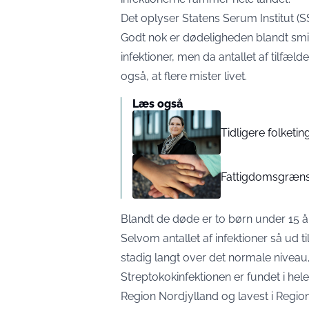
Det oplyser Statens Serum Institut (SSI
Godt nok er dødeligheden blandt smit
infektioner, men da antallet af tilfæ
også, at flere mister livet.
Læs også
Tidligere folketi
Fattigdomsgrænse
Blandt de døde er to børn under 15 år
Selvom antallet af infektioner så ud til
stadig langt over det normale niveau,
Streptokokinfektionen er fundet i hele
Region Nordjylland og lavest i Reg