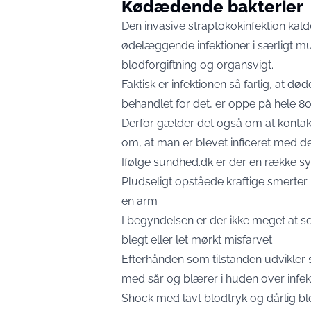
Kødædende bakterier
Den invasive straptokokinfektion kal
ødelæggende infektioner i særligt mu
blodforgiftning og organsvigt.
Faktisk er infektionen så farlig, at d
behandlet for det, er oppe på hele 80
Derfor gælder det også om at konta
om, at man er blevet inficeret med de 
Ifølge
sundhed.dk
er der en række s
Pludseligt opståede kraftige smerter 
en arm
I begyndelsen er der ikke meget at s
blegt eller let mørkt misfarvet
Efterhånden som tilstanden udvikler si
med sår og blærer i huden over infek
Shock med lavt blodtryk og dårlig bl