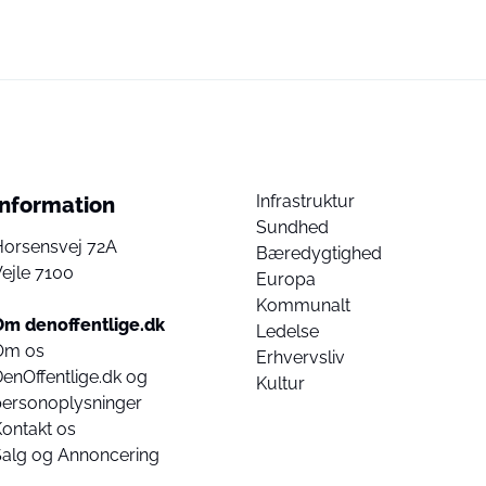
Infrastruktur
Information
Sundhed
Horsensvej 72A
Bæredygtighed
ejle 7100
Europa
Kommunalt
Om denoffentlige.dk
Ledelse
Om os
Erhvervsliv
enOffentlige.dk og
Kultur
personoplysninger
ontakt os
Salg og Annoncering