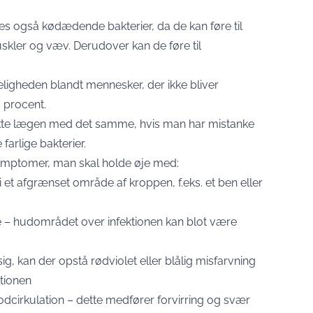
des også kødædende bakterier, da de kan føre til
skler og væv. Derudover kan de føre til
ødeligheden blandt mennesker, der ikke bliver
 procent.
kte lægen med det samme, hvis man har mistanke
farlige bakterier.
ymptomer, man skal holde øje med:
i et afgrænset område af kroppen, f.eks. et ben eller
e – hudområdet over infektionen kan blot være
g, kan der opstå rødviolet eller blålig misfarvning
tionen
odcirkulation – dette medfører forvirring og svær