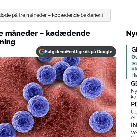
døde på tre måneder – kødædende bakterier i...
tre måneder – kødædende
Nye
gning
G
Følg denoffentlige.dk på Google
Ov
sa
ok
Ha
G
Ny
ko
P
Ud
er 
I
Ve