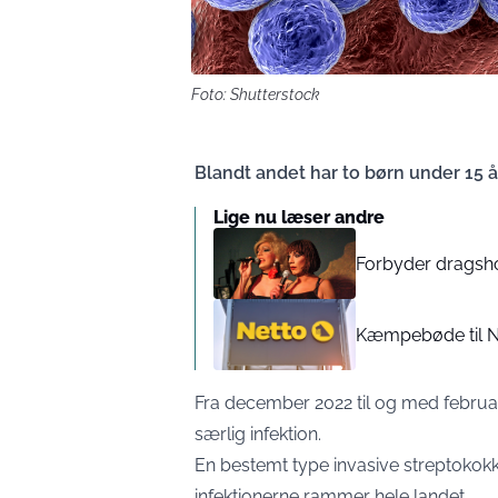
Foto: Shutterstock
Blandt andet har to børn under 15 år
Lige nu læser andre
Forbyder dragsho
Kæmpebøde til Ne
Fra december 2022 til og med februar
særlig infektion.
En bestemt type invasive streptokok
infektionerne rammer hele landet.