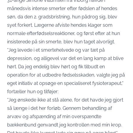
31-årige Simone Villumsen fra Viborg havde i
månedsvis intense smerter efter fødslen af hendes
søn, da den 2. gradsbristning, hun pådrog sig, blev
syet forkert. Lægerne afviste hendes klager som
normale efterfødselsreaktioner, og først efter at hun
insisterede på sin smerte, blev hun taget alvorligt.
“Jeg levede i et smertehelvede og var tæt på
depression, og alligevel var det en lang kamp at blive
hørt. Da jeg endelig blev hørt og fik tilbudt en
operation for at udbedre fødselsskaden, valgte jeg på
eget initiativ at opsøge en specialiseret fysioterapeut,”
fortæller hun og tilføjer:
“Jeg ønskede ikke at stå alene, for det havde jeg gjort
så længe i det her forløb. Gennem behandling af
arvæv og afspænding af min overspændte
bækkenbund genvandt jeg kontrollen med min krop.