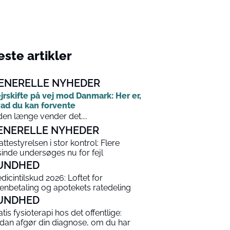
ste artikler
ENERELLE NYHEDER
jrskifte på vej mod Danmark: Her er,
ad du kan forvente
den længe vender det....
ENERELLE NYHEDER
attestyrelsen i stor kontrol: Flere
sinde undersøges nu for fejl
UNDHED
dicintilskud 2026: Loftet for
enbetaling og apotekets ratedeling
UNDHED
atis fysioterapi hos det offentlige:
dan afgør din diagnose, om du har