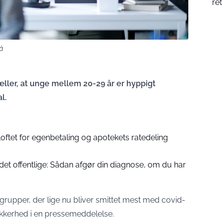
ret
å
æller, at unge mellem 20-29 år er hyppigt
l.
Loftet for egenbetaling og apotekets ratedeling
 det offentlige: Sådan afgør din diagnose, om du har
grupper, der lige nu bliver smittet mest med covid-
sikkerhed i en pressemeddelelse.