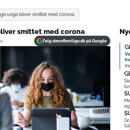
nge unge bliver smittet med corona
liver smittet med corona
Nye
Følg denoffentlige.dk på Google
20
G
Ve
hv
In
G
Sk
tu
S
Me
eg
S
Gr
Så