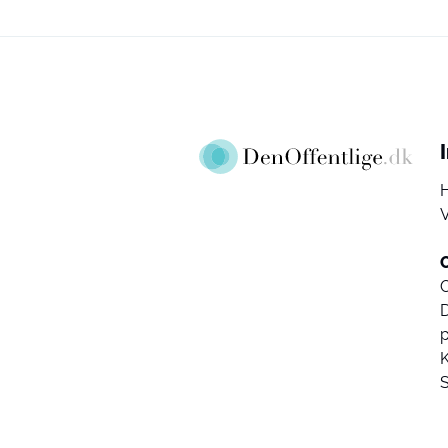
V
D
K