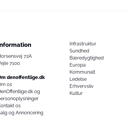
Infrastruktur
Information
Sundhed
Horsensvej 72A
Bæredygtighed
ejle 7100
Europa
Kommunalt
Om denoffentlige.dk
Ledelse
Om os
Erhvervsliv
enOffentlige.dk og
Kultur
personoplysninger
ontakt os
Salg og Annoncering