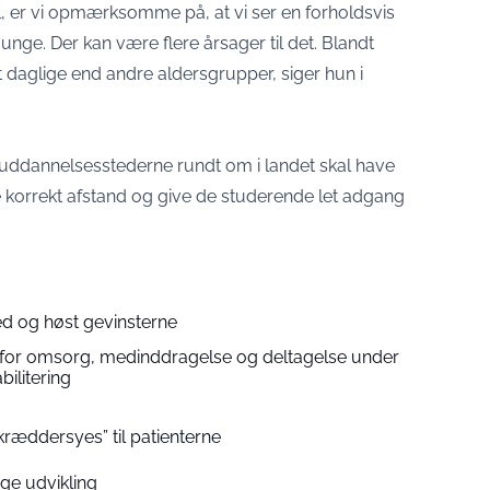
, er vi opmærksomme på, at vi ser en forholdsvis
 unge. Der kan være flere årsager til det. Blandt
et daglige end andre aldersgrupper, siger hun i
å uddannelsesstederne rundt om i landet skal have
de korrekt afstand og give de studerende let adgang
d og høst gevinsterne
for omsorg, medinddragelse og deltagelse under
bilitering
kræddersyes” til patienterne
ige udvikling