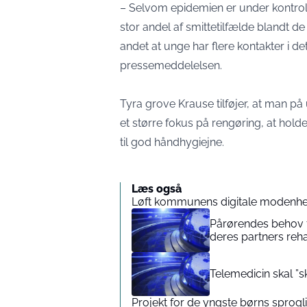
– Selvom epidemien er under kontrol
stor andel af smittetilfælde blandt de
andet at unge har flere kontakter i d
pressemeddelelsen.
Tyra grove Krause tilføjer, at man p
et større fokus på rengøring, at hol
til god håndhygiejne.
Læs også
Løft kommunens digitale modenhe
Pårørendes behov 
deres partners reha
Telemedicin skal ”s
Projekt for de yngste børns sprogl