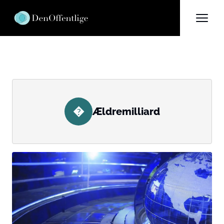
�
Ældremilliard