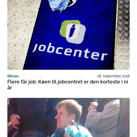
Ritzau
28. september 2018
Flere får job: Køen til jobcentret er den korteste i ni
år