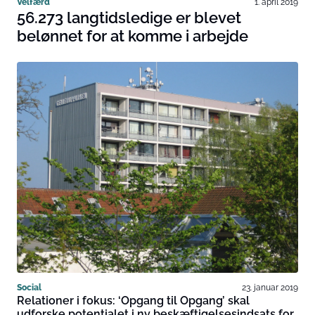
Velfærd
1. april 2019
56.273 langtidsledige er blevet
belønnet for at komme i arbejde
Social
23. januar 2019
Relationer i fokus: ‘Opgang til Opgang’ skal
udforske potentialet i ny beskæftigelsesindsats for