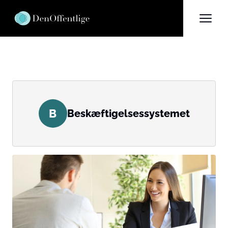
B
Beskæftigelsessystemet