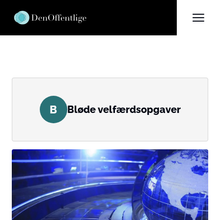
B
Bløde velfærdsopgaver