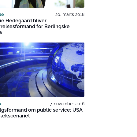
se
20. marts 2018
ie Hedegaard bliver
relsesformand for Berlingske
a
k
7. november 2016
lgsformand om public service: USA
rækscenariet