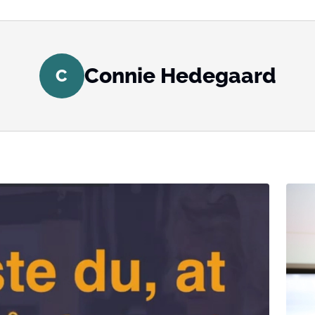
Connie Hedegaard
C