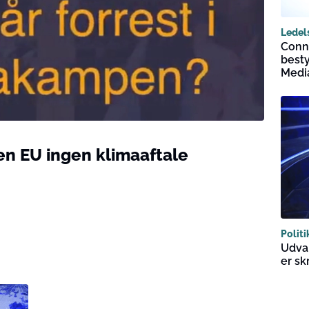
Ledel
Conn
besty
Medi
n EU ingen klimaaftale
Politi
Udva
er sk