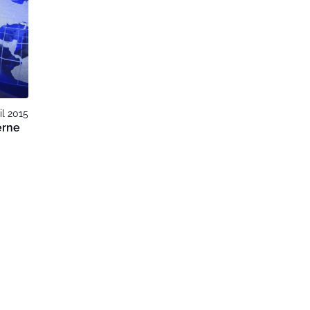
il 2015
erne