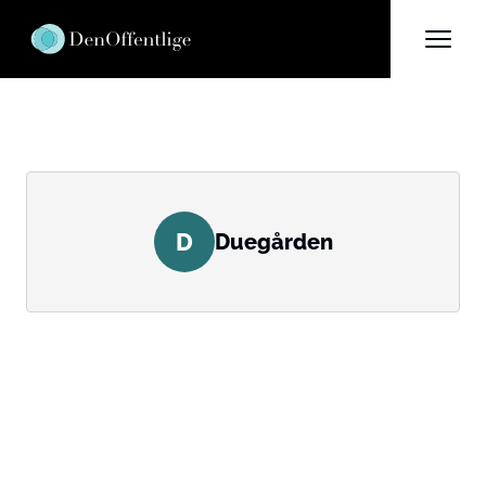
D
Duegården