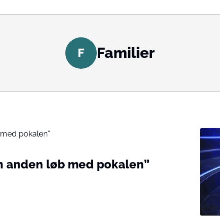
Familier
F
en anden løb med pokalen”