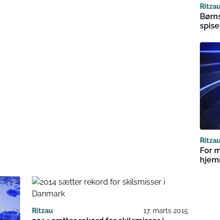
Ritza
Børn
spis
Ritza
For 
hjem
Ritzau
17. marts 2015