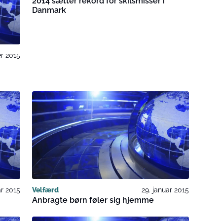
2014 sætter rekord for skilsmisser i
Danmark
er 2015
ar 2015
Velfærd
29. januar 2015
Anbragte børn føler sig hjemme