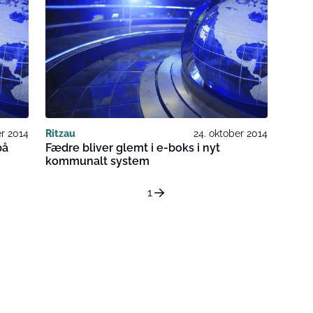
er 2014
Ritzau
24. oktober 2014
på
Fædre bliver glemt i e-boks i nyt
kommunalt system
1