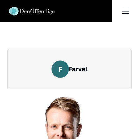
F
Farvel