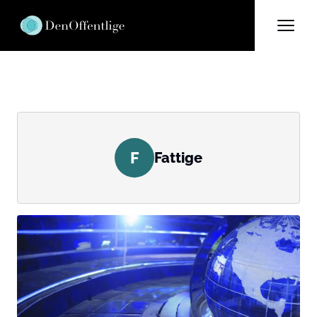
F
Fattige