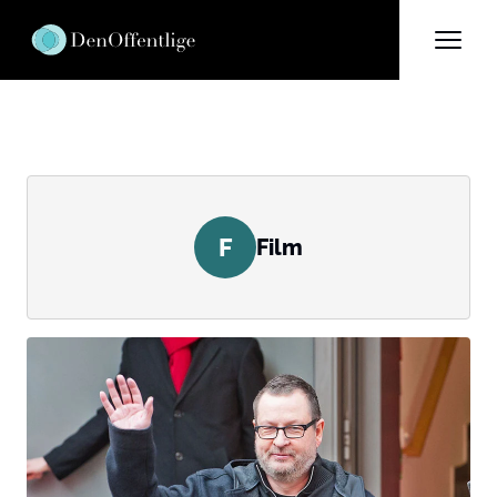
F
Film