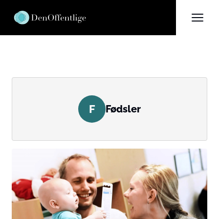
F
Fødsler