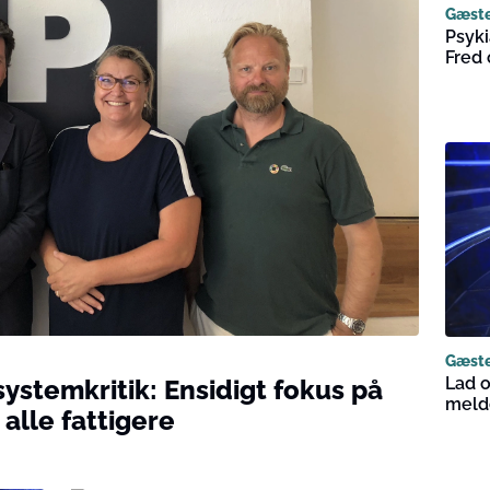
Gæst
Psyki
Fred 
Gæst
Lad 
systemkritik: Ensidigt fokus på
melde
alle fattigere