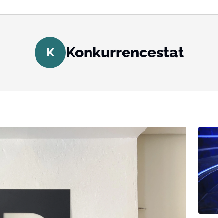
Konkurrencestat
K