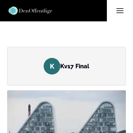
K
Kv17 Final