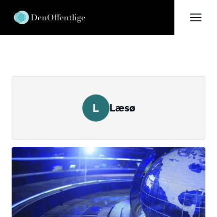
L
Læsø