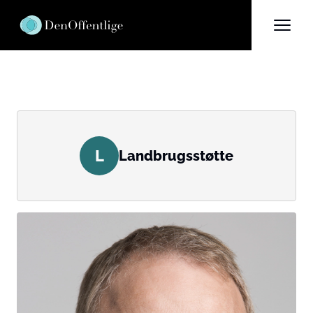
L
Landbrugsstøtte