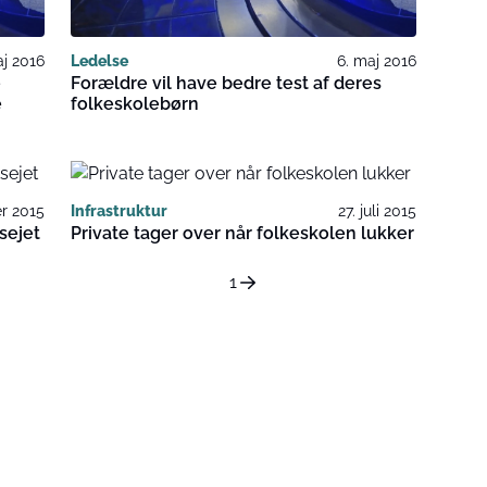
aj 2016
Ledelse
6. maj 2016
e
Forældre vil have bedre test af deres
e
folkeskolebørn
r 2015
Infrastruktur
27. juli 2015
sejet
Private tager over når folkeskolen lukker
1