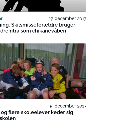
er
27. december 2017
ing: Skilsmisseforældre bruger
ldreintra som chikanevåben
u
5. december 2017
 og flere skoleelever keder sig
eskolen