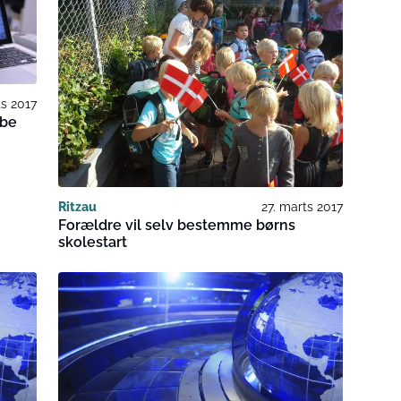
ts 2017
øbe
Ritzau
27. marts 2017
Forældre vil selv bestemme børns
skolestart