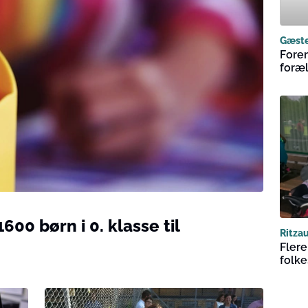
Gæst
Foren
foræ
600 børn i 0. klasse til
Ritza
Flere
folk