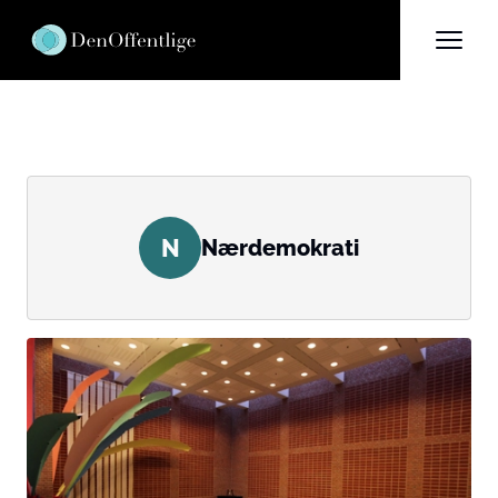
N
Nærdemokrati