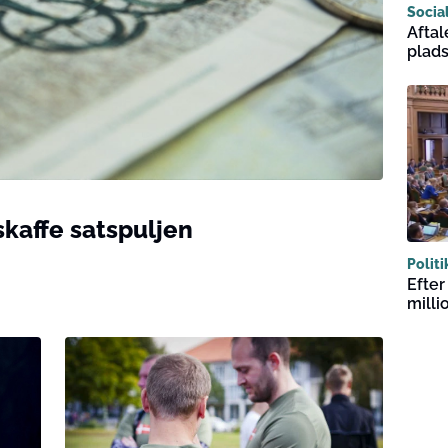
Socia
Aftal
plad
skaffe satspuljen
Politi
Efter
milli