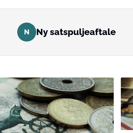
Ny satspuljeaftale
N