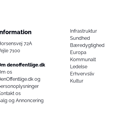
Infrastruktur
Information
Sundhed
Horsensvej 72A
Bæredygtighed
ejle 7100
Europa
Kommunalt
Om denoffentlige.dk
Ledelse
Om os
Erhvervsliv
enOffentlige.dk og
Kultur
personoplysninger
ontakt os
Salg og Annoncering