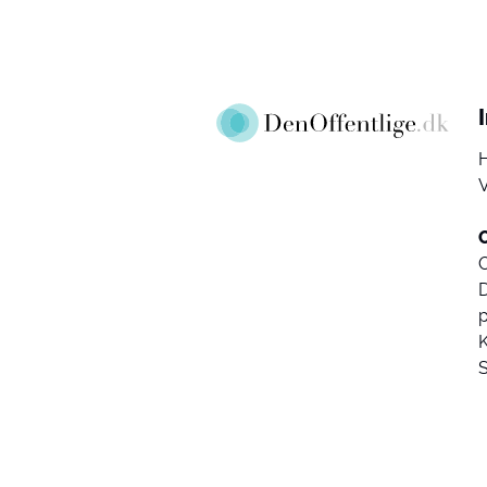
V
D
K