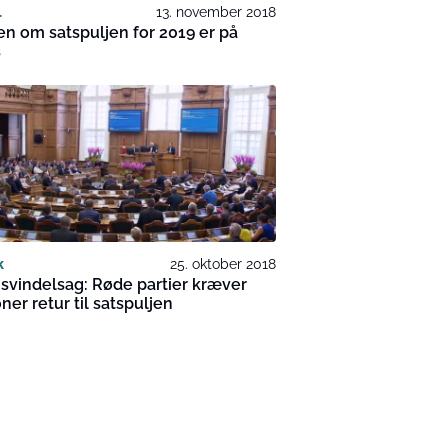
l
13. november 2018
en om satspuljen for 2019 er på
s
k
25. oktober 2018
 svindelsag: Røde partier kræver
oner retur til satspuljen