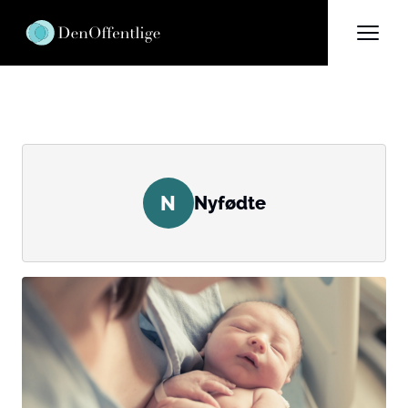
N
Nyfødte