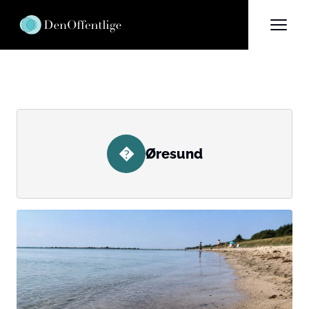
�
Øresund