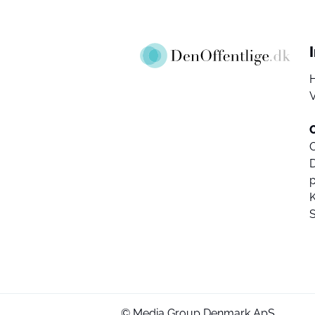
V
D
K
© Media Group Denmark ApS