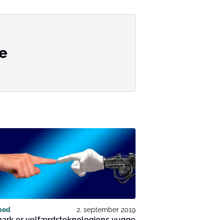
de
hed
2. september 2019
ark er velfærdsteknologiens vugge