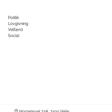
Politik
Lovgivning
Velfærd
Social
Horsensvej 72A, 7100 Vejle