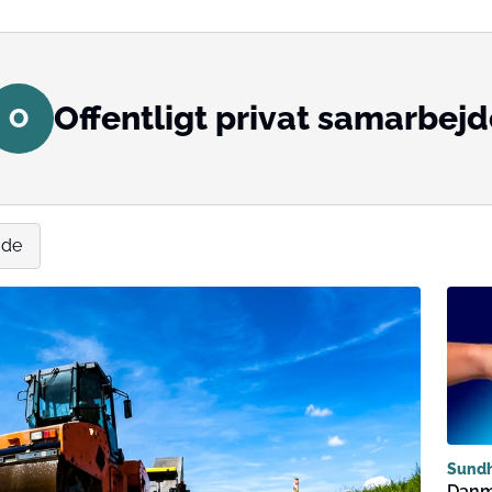
Offentligt privat samarbej
O
jde
Sund
Danm