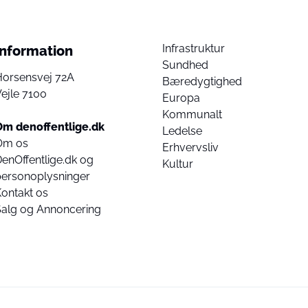
Infrastruktur
Information
Sundhed
Horsensvej 72A
Bæredygtighed
ejle 7100
Europa
Kommunalt
Om denoffentlige.dk
Ledelse
Om os
Erhvervsliv
enOffentlige.dk og
Kultur
personoplysninger
ontakt os
Salg og Annoncering