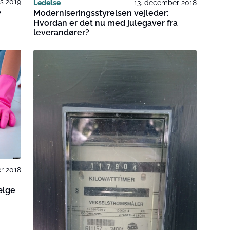
ts 2019
Ledelse
13. december 2018
e
Moderniseringsstyrelsen vejleder:
Hvordan er det nu med julegaver fra
leverandører?
r 2018
ælge