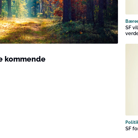
Bære
SF vi
verd
 de kommende
Politi
SF fo