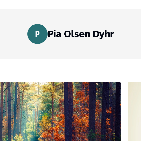
Pia Olsen Dyhr
P