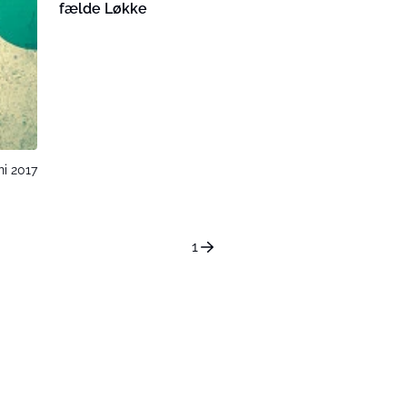
fælde Løkke
uni 2017
1