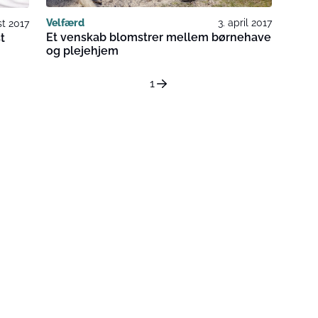
Velfærd
3. april 2017
st 2017
Et venskab blomstrer mellem børnehave
t
og plejehjem
1