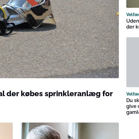
Velfæ
Uden 
der k
al der købes sprinkleranlæg for
Velfæ
Du s
give 
gaml