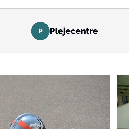
Plejecentre
P