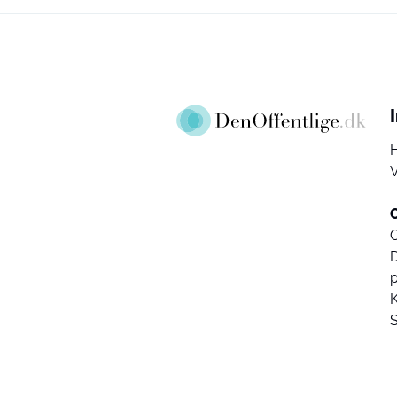
V
D
K