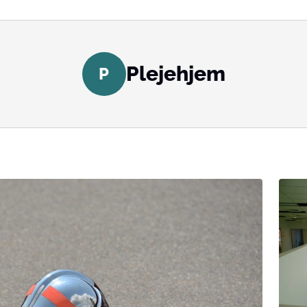
Plejehjem
P