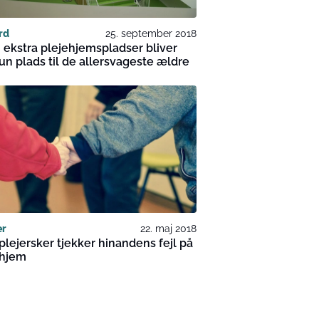
rd
25. september 2018
ekstra plejehjemspladser bliver
un plads til de allersvageste ældre
er
22. maj 2018
lejersker tjekker hinandens fejl på
ehjem