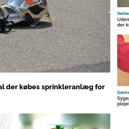
Velfæ
Uden 
der k
al der købes sprinkleranlæg for
Gæst
Sygep
plej