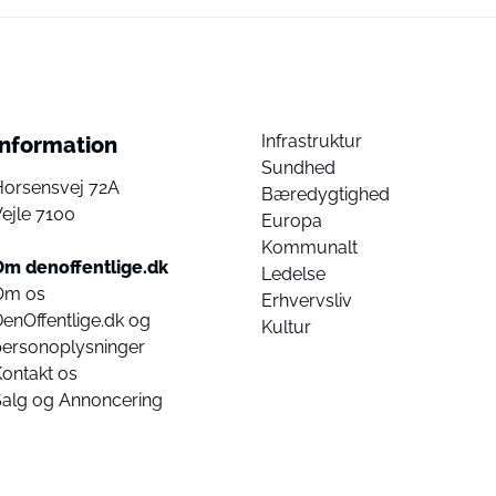
Infrastruktur
Information
Sundhed
Horsensvej 72A
Bæredygtighed
ejle 7100
Europa
Kommunalt
Om denoffentlige.dk
Ledelse
Om os
Erhvervsliv
enOffentlige.dk og
Kultur
personoplysninger
ontakt os
Salg og Annoncering