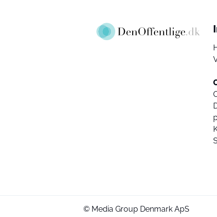
V
D
K
© Media Group Denmark ApS