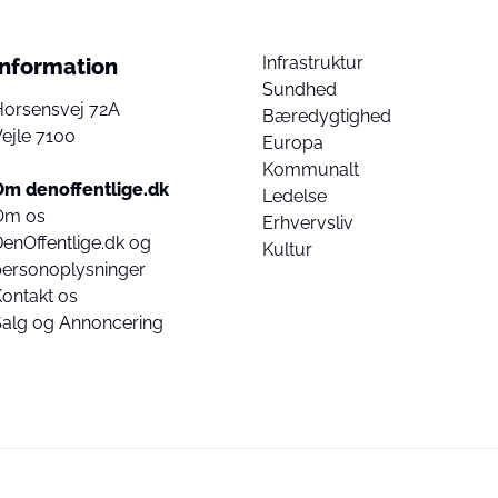
Infrastruktur
Information
Sundhed
Horsensvej 72A
Bæredygtighed
ejle 7100
Europa
Kommunalt
Om denoffentlige.dk
Ledelse
Om os
Erhvervsliv
enOffentlige.dk og
Kultur
personoplysninger
ontakt os
Salg og Annoncering