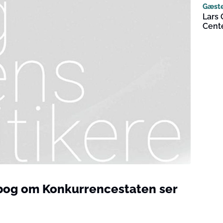
Gæst
Lars 
Cente
 bog om Konkurrencestaten ser