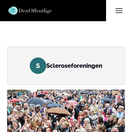
S
Scleroseforeningen