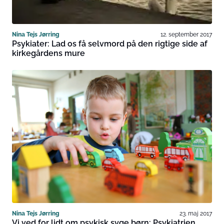
Nina Tejs Jørring
12. september 2017
Psykiater: Lad os få selvmord på den rigtige side af
kirkegårdens mure
Nina Tejs Jørring
23. maj 2017
Vi ved for lidt om psykisk syge børn: Psykiatrien