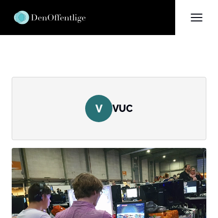
V
VUC