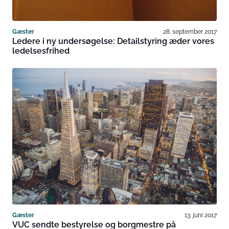
Gæster
28. september 2017
Ledere i ny undersøgelse: Detailstyring æder vores
ledelsesfrihed
Gæster
13. juni 2017
VUC sendte bestyrelse og borgmestre på